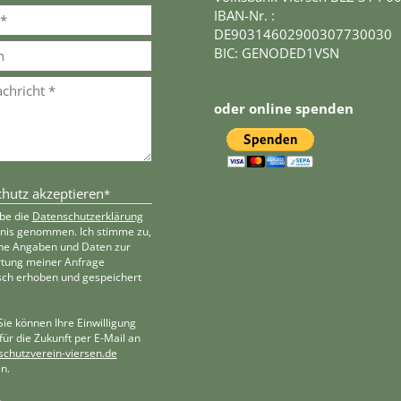
IBAN-Nr. :
DE90314602900307730030
BIC: GENODED1VSN
oder online spenden
hutz akzeptieren
*
abe die
Datenschutzerklärung
tnis genommen. Ich stimme zu,
ne Angaben und Daten zur
tung meiner Anfrage
sch erhoben und gespeichert
Sie können Ihre Einwilligung
 für die Zukunft per E-Mail an
schutzverein-viersen.de
n.