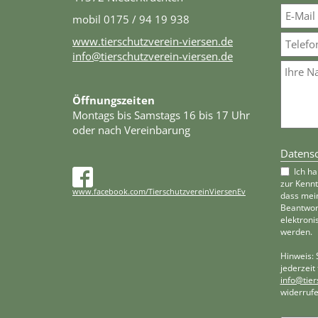
mobil 0175 / 94 19 938
www.tierschutzverein-viersen.de
info@tierschutzverein-viersen.de
Öffnungszeiten
Montags bis Samstags 16 bis 17 Uhr
oder nach Vereinbarung
Datensc
Ich h
zur Kenn
www.facebook.com/TierschutzvereinViersenEv
dass mei
Beantwor
elektroni
werden.
Hinweis: 
jederzeit
info@tier
widerrufe