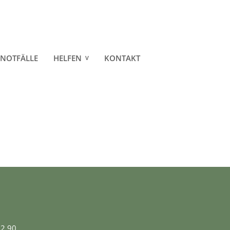
NOTFÄLLE
HELFEN
KONTAKT
MITGLIED- / PATENSCHAFT
SPENDEN
CO.
02 90