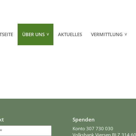
TSEITE
ÜBER UNS
AKTUELLES
VERMITTLUNG
PRESSE
HUNDE
PARTNER
KATZEN
SPONSOREN
PFERDE
LINKS
KLEINTIERE
SCHAF, SCHWEIN & 
VERMITTELT
kt
Spenden
REGENBOGEN
Konto 307 730 030
Volksbank Viersen BLZ 314 6