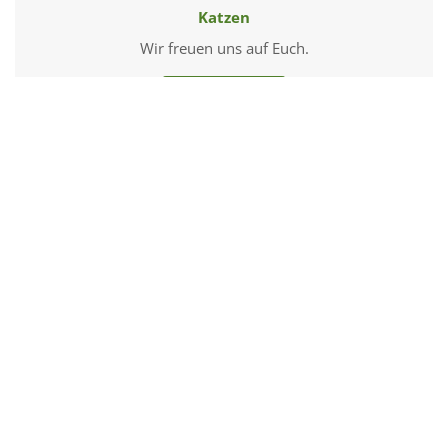
Katzen
Wir freuen uns auf Euch.
unsere Katzen
Pferde
Wir freuen uns auf Euch.
unsere Pferde